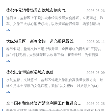
盐都多元消费场景点燃城市烟火气
2026-03-26
连日来，盐都区上下紧扣城市经济发展大会部署，立足商超、汽
车、文旅三大核心消费领域，以政策赋能强保障、场景创新增亮
点、服务提质优体验，将大会精神转化为具体实践，让消费暖流
持
大纵湖景区：新春文旅一道亮眼风景线
2026-03-11
春节假期，盐都文旅市场持续升温。全网爆红的网红IP“王婆说
媒” 精彩亮相，大纵湖景区以欢乐互动、新春牵线，为假日添
喜，成为盐都新春文旅一道亮眼风景线。2月1
盐都以文塑旅彰显城市底蕴
2026-03-09
水韵盐都，文脉悠长，盐都区锚定文旅融合高质量发展方向，始
终立足本土深厚的文化底蕴，紧扣“以文塑旅、以旅彰文”核心要
求，围绕“一河两区”发展布局，精耕文旅
全市国有和集体资产清查利用工作推进会召开
2026-02-28
聚焦重点环节 持续纵深推进为全市经济高质量发展提供有力保障