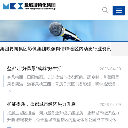
集团要闻
集团影像
集团映像
舆情辟谣
区内动态
行业资讯
盐都让“好风景”成就“好生活”
2026-04-20
春风拂面，田园如画。走进盐城市盐都区的广袤乡村，草莓园里
果香四溢，游客采摘正酣；草房子景区书香弥漫，研学热潮涌
动；蟒蛇河畔花团锦簇，露营休闲人气火爆&hellip;&hellip;一幅
幅产业
扩能提质，盐都城市经济热力升腾
2026-04-09
扛起主城区担当 聚力服务业升级扩能提质，盐都城市经济热力
升腾 春暖花开，位于盐城市盐都区的盐龙体育公园成了市民休闲
健身的首选地。同时，作为2026盐城市足球超级联赛盐都队